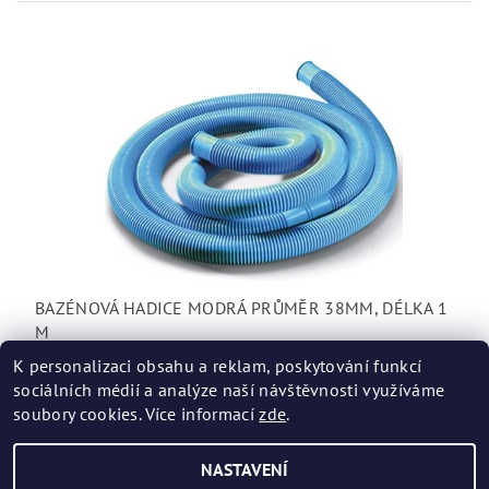
BAZÉNOVÁ HADICE MODRÁ PRŮMĚR 38MM, DÉLKA 1
M
50 Kč
K personalizaci obsahu a reklam, poskytování funkcí
DETAIL
sociálních médií a analýze naší návštěvnosti využíváme
soubory cookies. Více informací
zde
.
NASTAVENÍ