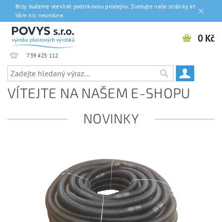
Brzy budeme otevírat podnikovou prodejnu. Sledujte naše stránky ať
Vám nic neunikne.
0 Kč
739 425 112
VÍTEJTE NA NAŠEM E-SHOPU
NOVINKY