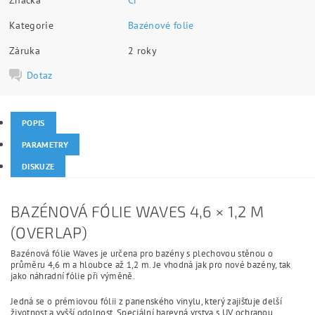
Kategorie
Bazénové folie
Záruka
2 roky
Dotaz
POPIS
PARAMETRY
DISKUZE
BAZÉNOVÁ FÓLIE WAVES 4,6 × 1,2 M
(OVERLAP)
Bazénová fólie Waves je určena pro bazény s plechovou stěnou o
průměru 4,6 m a hloubce až 1,2 m. Je vhodná jak pro nové bazény, tak
jako náhradní fólie při výměně.
Jedná se o prémiovou fólii z panenského vinylu, který zajišťuje delší
životnost a vyšší odolnost. Speciální barevná vrstva s UV ochranou