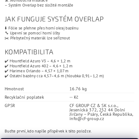
🛠️ Jednoduchá instalace
– Systém Overlap bez složité montáže
JAK FUNGUJE SYSTÉM OVERLAP
⬇️ Fólie se přehne přes horní okraj bazénu
🔧 Upevní se pomocí horní lišty
✂️ Přebytečný materiál lze seříznout
KOMPATIBILITA
✔️ Mountfield Azuro V3 – 4,6 × 1,2 m
✔️ Mountfield Azuro 402 – 4,6 × 1,2 m
✔️ Marimex Orlando – 4,57 × 1,07 m
✔️ Ostatní bazény cca 4,57–4,6 m (hloubka 0,91–1,2 m)
Hmotnost
16.76 kg
Recyklační poplatek
-- Kč
GPSR
CF GROUP CZ & SK s.r.o.,
Jesenická 372, 252 44 Dolní
Jirčany – Psáry, Česká Republika,
info@cf-group.cz
Buďte první, kdo napíše příspěvek k této položce.