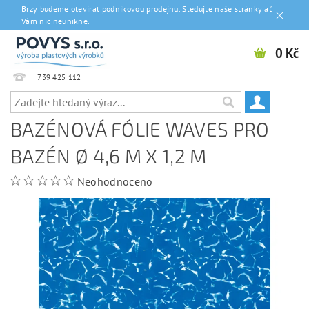
Brzy budeme otevírat podnikovou prodejnu. Sledujte naše stránky ať
Vám nic neunikne.
0 Kč
739 425 112
BAZÉNOVÁ FÓLIE WAVES PRO
BAZÉN Ø 4,6 M X 1,2 M
Neohodnoceno