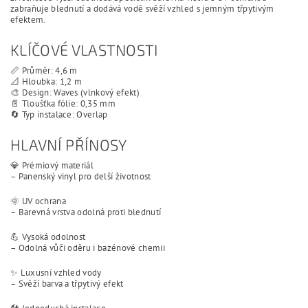
zabraňuje blednutí a dodává vodě svěží vzhled s jemným třpytivým
efektem.
KLÍČOVÉ VLASTNOSTI
📏 Průměr: 4,6 m
📐 Hloubka: 1,2 m
🎨 Design: Waves (vlnkový efekt)
📄 Tloušťka fólie: 0,35 mm
🔄 Typ instalace: Overlap
HLAVNÍ PŘÍNOSY
💎 Prémiový materiál
– Panenský vinyl pro delší životnost
🌞 UV ochrana
– Barevná vrstva odolná proti blednutí
💪 Vysoká odolnost
– Odolná vůči oděru i bazénové chemii
✨ Luxusní vzhled vody
– Svěží barva a třpytivý efekt