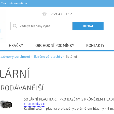
ať Vám nic neunikne.
739 425 112
HRAČKY
OBCHODNÍ PODMÍNKY
KONTAKTY
Bazénový sortiment
Bazénové plachty
Solární
LÁRNÍ
PRODÁVANĚJŠÍ
SOLÁRNÍ PLACHTA CF PRO BAZÉNY S PRŮMĚREM HLADI
OBJEDNÁVKU
Kvalitní solární plachta pro bazény s průměrem hladiny 4,6 m,