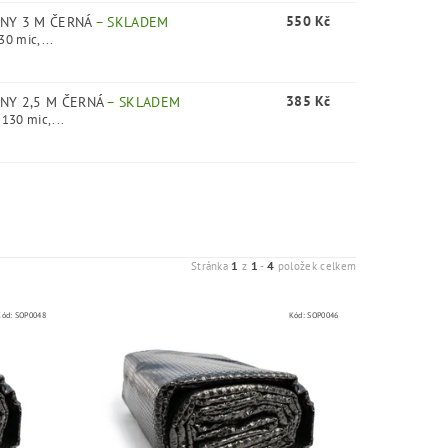
550 Kč
INY 3 M ČERNÁ
–
SKLADEM
30 mic,...
385 Kč
NY 2,5 M ČERNÁ
–
SKLADEM
 130 mic,...
1
1
4
Stránka
z
-
položek celkem
Kód:
SOP0048
Kód:
SOP0046