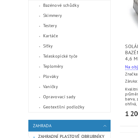
Bazénové schůdky
Skimmery
Testery
Kartáče
SOLÁ
Síťky
BAZÉ
Teleskopické tyče
4,6 
Teploměry
Na ob
Značka
Plováky
Záruka:
Vaničky
Kvalitn
průměr
Opravovací sady
barva, 
ohřívá,
Geotextilní podložky
1 20
ZAHRADA
ZAHRADNÍ PLASTOVÉ OBRUBNÍKY