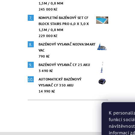
1,5M / 0,8 MM
245 000 Kč
KOMPLETNÍ BAZÉNOVÝ SET CF
BLOCK STAIRS PRO 6,0 X 3,0 X
1,5M / 0,8 MM
229 000 Kč
BAZÉNOVÝ VYSAVAČ NEOVA SMART
VAC
790 Kč
BAZÉNOVÝ VYSAVAČ CF 25 AKU
3 490 Kč
AUTOMATICKÝ BAZÉNOVÝ
VYSAVAČ CF 350 AKU
14 990 Kč
K personali
funkcí sociá
návštěvnost
informací
z