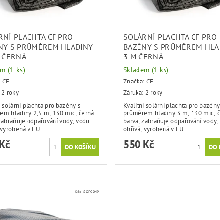
RNÍ PLACHTA CF PRO
SOLÁRNÍ PLACHTA CF PRO
NY S PRŮMĚREM HLADINY
BAZÉNY S PRŮMĚREM HLA
M ČERNÁ
3 M ČERNÁ
em
(1 ks)
Skladem
(1 ks)
:
CF
Značka:
CF
 2 roky
Záruka: 2 roky
í solární plachta pro bazény s
Kvalitní solární plachta pro bazény
em hladiny 2,5 m, 130 mic, černá
průměrem hladiny 3 m, 130 mic, 
zabraňuje odpařování vody, vodu
barva, zabraňuje odpařování vody,
 vyrobená v EU
ohřívá, vyrobená v EU
Kč
550 Kč
Kód:
SOP0049