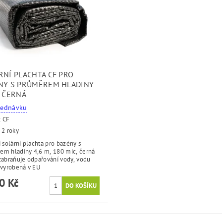
RNÍ PLACHTA CF PRO
NY S PRŮMĚREM HLADINY
M ČERNÁ
jednávku
:
CF
 2 roky
í solární plachta pro bazény s
em hladiny 4,6 m, 180 mic, černá
zabraňuje odpařování vody, vodu
 vyrobená v EU
0 Kč