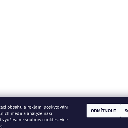
zaci obsahu a reklam, poskytování
ODMÍTNOUT
S
lních médií a analýze naší
i využíváme soubory cookies. Více
de
.