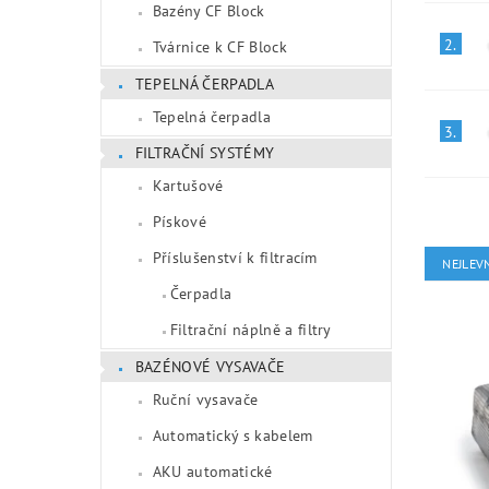
Bazény CF Block
2.
Tvárnice k CF Block
TEPELNÁ ČERPADLA
Tepelná čerpadla
3.
FILTRAČNÍ SYSTÉMY
Kartušové
Pískové
Příslušenství k filtracím
NEJLEVN
Čerpadla
Filtrační náplně a filtry
BAZÉNOVÉ VYSAVAČE
Ruční vysavače
Automatický s kabelem
AKU automatické