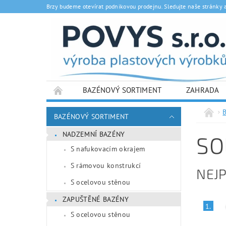
Brzy budeme otevírat podnikovou prodejnu. Sledujte naše stránky 
BAZÉNOVÝ SORTIMENT
ZAHRADA
BAZÉNOVÝ SORTIMENT
NADZEMNÍ BAZÉNY
SO
S nafukovacím okrajem
S rámovou konstrukcí
NEJ
S ocelovou stěnou
ZAPUŠTĚNÉ BAZÉNY
1.
S ocelovou stěnou