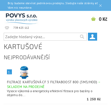
Brzy budeme otevírat podnikovou prodejnu. Sledujte naše stránky ať
Vám nic neunikne.
0 Kč
739 425 112
KARTUŠOVÉ
NEJPRODÁVANĚJŠÍ
1.
FILTRACE KARTUŠOVÁ CF 3 FILTRABOOST 800 (3M3/HOD)
–
SKLADEM NA PRODEJNĚ
Vysoce výkonná a energeticky efektivní filtrace pro bazény o
objemu do...
1 250 Kč