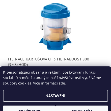
FILTRACE KARTUŠOVÁ CF 3 FILTRABOOST 800
(3M3/HOD)
1 250 Kč
K personalizaci obsahu a reklam, poskytování funkcí
sociálních médií a analýze naší návštěvnosti využíváme
soubory cookies. Více informací
zde
.
NASTAVENÍ
Upravit nastavení cookies
2026 ©
bazenovehadice.cz
, všechna práva vyhrazena
Vytvořil Shoptet