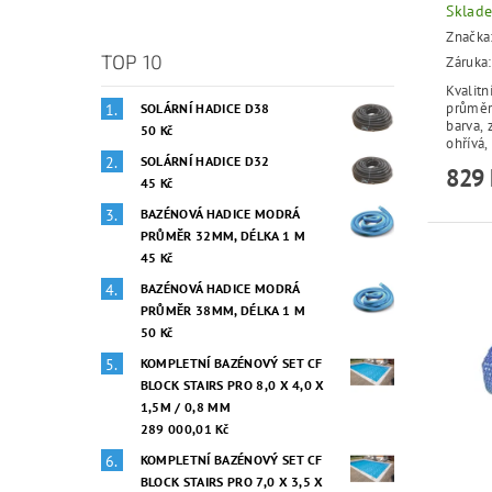
Sklad
Značka
TOP 10
Záruka:
Kvalitn
průměr
SOLÁRNÍ HADICE D38
barva, 
50 Kč
ohřívá,
SOLÁRNÍ HADICE D32
829 
45 Kč
BAZÉNOVÁ HADICE MODRÁ
PRŮMĚR 32MM, DÉLKA 1 M
45 Kč
BAZÉNOVÁ HADICE MODRÁ
PRŮMĚR 38MM, DÉLKA 1 M
50 Kč
KOMPLETNÍ BAZÉNOVÝ SET CF
BLOCK STAIRS PRO 8,0 X 4,0 X
1,5M / 0,8 MM
289 000,01 Kč
KOMPLETNÍ BAZÉNOVÝ SET CF
BLOCK STAIRS PRO 7,0 X 3,5 X