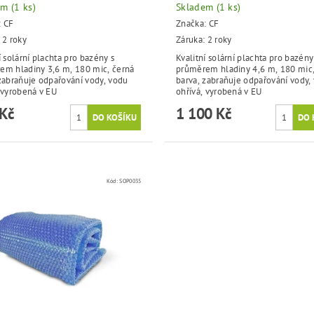
em
(1 ks)
Skladem
(1 ks)
:
CF
Značka:
CF
 2 roky
Záruka: 2 roky
í solární plachta pro bazény s
Kvalitní solární plachta pro bazény
em hladiny 3,6 m, 180 mic, černá
průměrem hladiny 4,6 m, 180 mic
zabraňuje odpařování vody, vodu
barva, zabraňuje odpařování vody,
 vyrobená v EU
ohřívá, vyrobená v EU
Kč
1 100 Kč
Kód:
SOP0035