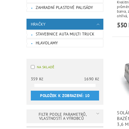
Kvalitn
průměr
ZAHRADNÍ PLASTOVÉ PALISÁDY
barva, 
ohřívá,
550 
HRAČKY
STAVEBNICE AUTA MULTI TRUCK
HLAVOLAMY
NA SKLADĚ
359
Kč
1690
Kč
POLOŽEK K ZOBRAZENÍ:
10
SOLÁ
FILTR PODLE PARAMETRŮ,
BAZÉ
VLASTNOSTÍ A VÝROBCŮ
3,6 