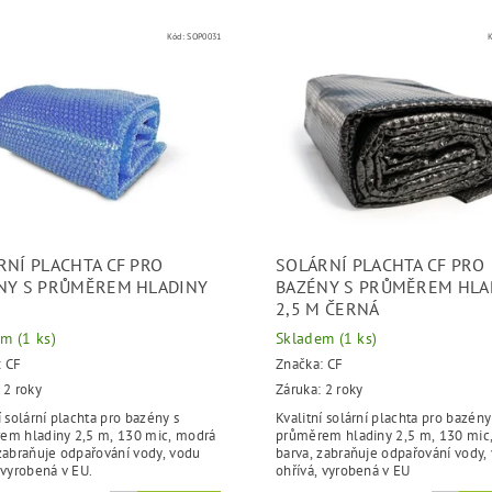
Kód:
SOP0031
RNÍ PLACHTA CF PRO
SOLÁRNÍ PLACHTA CF PRO
NY S PRŮMĚREM HLADINY
BAZÉNY S PRŮMĚREM HLA
2,5 M ČERNÁ
em
(1 ks)
Skladem
(1 ks)
:
CF
Značka:
CF
 2 roky
Záruka: 2 roky
í solární plachta pro bazény s
Kvalitní solární plachta pro bazény
em hladiny 2,5 m, 130 mic, modrá
průměrem hladiny 2,5 m, 130 mic,
zabraňuje odpařování vody, vodu
barva, zabraňuje odpařování vody,
 vyrobená v EU.
ohřívá, vyrobená v EU