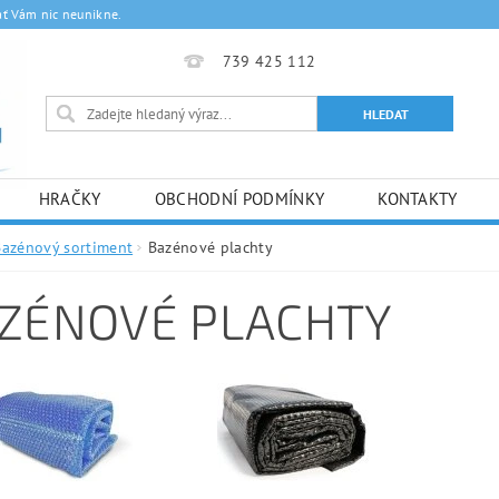
ať Vám nic neunikne.
739 425 112
HRAČKY
OBCHODNÍ PODMÍNKY
KONTAKTY
Bazénový sortiment
Bazénové plachty
ZÉNOVÉ PLACHTY