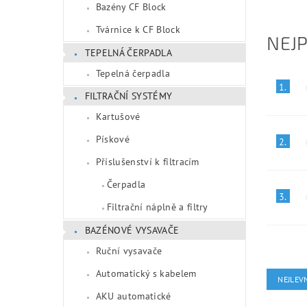
Bazény CF Block
Tvárnice k CF Block
NEJ
TEPELNÁ ČERPADLA
Tepelná čerpadla
1.
FILTRAČNÍ SYSTÉMY
Kartušové
Pískové
2.
Příslušenství k filtracím
Čerpadla
3.
Filtrační náplně a filtry
BAZÉNOVÉ VYSAVAČE
Ruční vysavače
Automatický s kabelem
NEJLEVN
AKU automatické