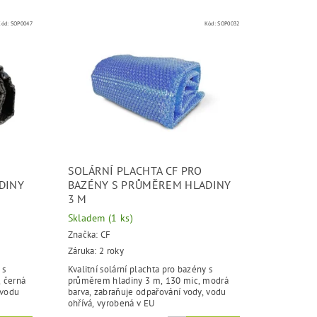
Kód:
SOP0047
Kód:
SOP0032
SOLÁRNÍ PLACHTA CF PRO
DINY
BAZÉNY S PRŮMĚREM HLADINY
3 M
Skladem
(1 ks)
Značka:
CF
Záruka: 2 roky
 s
Kvalitní solární plachta pro bazény s
 černá
průměrem hladiny 3 m, 130 mic, modrá
 vodu
barva, zabraňuje odpařování vody, vodu
ohřívá, vyrobená v EU