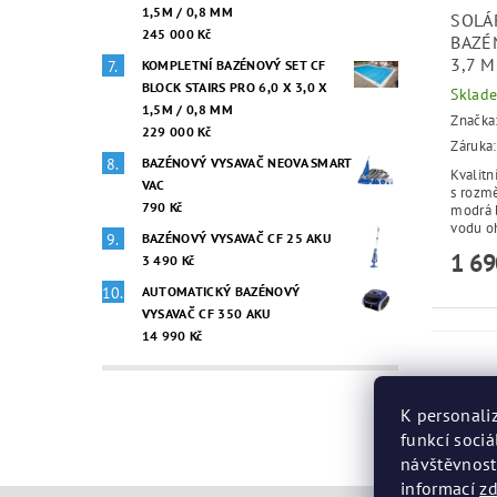
1,5M / 0,8 MM
SOLÁ
245 000 Kč
BAZÉ
3,7 M
KOMPLETNÍ BAZÉNOVÝ SET CF
BLOCK STAIRS PRO 6,0 X 3,0 X
Sklad
1,5M / 0,8 MM
Značka
229 000 Kč
Záruka:
BAZÉNOVÝ VYSAVAČ NEOVA SMART
Kvalitn
VAC
s rozm
790 Kč
modrá 
vodu oh
BAZÉNOVÝ VYSAVAČ CF 25 AKU
1 69
3 490 Kč
AUTOMATICKÝ BAZÉNOVÝ
VYSAVAČ CF 350 AKU
14 990 Kč
K personali
funkcí sociá
návštěvnost
informací
z