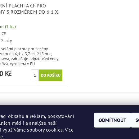
RNÍ PLACHTA CF PRO
NY S ROZMĚREM DO 6,1 X
em
(1 ks)
:
CF
 2 roky
í solární plachta pro bazény
ěrem do 6,1 x 3,7 m, 215 mic,
barva, zabraňuje odpařování vody,
řívá, vyrobená v EU
0 Kč
zaci obsahu a reklam, poskytování
ODMÍTNOUT
S
lních médií a analýze naší
i využíváme soubory cookies. Více
de
.