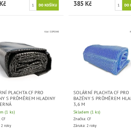
Kč
385 Kč
Kód:
SOP0048
RNÍ PLACHTA CF PRO
SOLÁRNÍ PLACHTA CF PRO
NY S PRŮMĚREM HLADINY
BAZÉNY S PRŮMĚREM HLA
ČERNÁ
3,6 M
em
(1 ks)
Skladem
(1 ks)
:
CF
Značka:
CF
 2 roky
Záruka: 2 roky