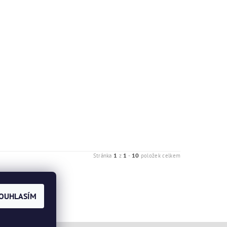
1
1
10
Stránka
z
-
položek celkem
OUHLASÍM