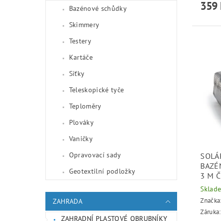
359 
Bazénové schůdky
Skimmery
Testery
Kartáče
Síťky
Teleskopické tyče
Teploměry
Plováky
Vaničky
Opravovací sady
SOLÁ
BAZÉ
Geotextilní podložky
3 M 
Sklad
Značka
ZAHRADA
Záruka:
ZAHRADNÍ PLASTOVÉ OBRUBNÍKY