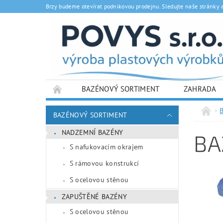
Brzy budeme otevírat podnikovou prodejnu. Sledujte naše stránky 
BAZÉNOVÝ SORTIMENT
ZAHRADA
BAZÉNOVÝ SORTIMENT
NADZEMNÍ BAZÉNY
BA
S nafukovacím okrajem
S rámovou konstrukcí
S ocelovou stěnou
ZAPUŠTĚNÉ BAZÉNY
S ocelovou stěnou