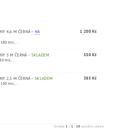
1 200 Kč
NY 4,6 M ČERNÁ
–
NA
 180 mic,...
550 Kč
INY 3 M ČERNÁ
–
SKLADEM
30 mic,...
385 Kč
NY 2,5 M ČERNÁ
–
SKLADEM
 130 mic,...
1
1
10
Stránka
z
-
položek celkem