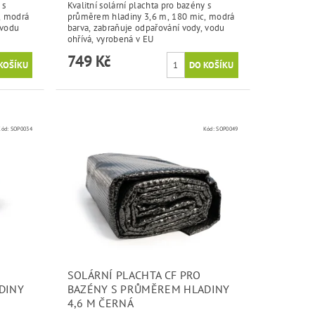
 s
Kvalitní solární plachta pro bazény s
, modrá
průměrem hladiny 3,6 m, 180 mic, modrá
 vodu
barva, zabraňuje odpařování vody, vodu
ohřívá, vyrobená v EU
749 Kč
Kód:
SOP0034
Kód:
SOP0049
SOLÁRNÍ PLACHTA CF PRO
DINY
BAZÉNY S PRŮMĚREM HLADINY
4,6 M ČERNÁ