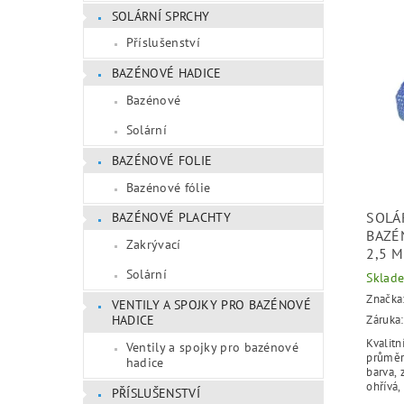
SOLÁRNÍ SPRCHY
Příslušenství
BAZÉNOVÉ HADICE
Bazénové
Solární
BAZÉNOVÉ FOLIE
Bazénové fólie
SOLÁ
BAZÉNOVÉ PLACHTY
BAZÉ
Zakrývací
2,5 M
Solární
Sklad
Značka
VENTILY A SPOJKY PRO BAZÉNOVÉ
Záruka:
HADICE
Kvalitn
Ventily a spojky pro bazénové
průměr
hadice
barva, 
ohřívá,
PŘÍSLUŠENSTVÍ