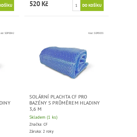
520 Kč
Kód:
SOP0042
Kód:
SOP0033
SOLÁRNÍ PLACHTA CF PRO
DINY
BAZÉNY S PRŮMĚREM HLADINY
3,6 M
Skladem
(1 ks)
Značka:
CF
Záruka: 2 roky