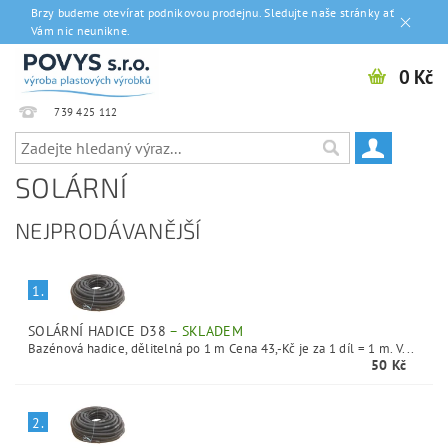
Brzy budeme otevírat podnikovou prodejnu. Sledujte naše stránky ať
Vám nic neunikne.
0 Kč
739 425 112
SOLÁRNÍ
NEJPRODÁVANĚJŠÍ
1.
SOLÁRNÍ HADICE D38
–
SKLADEM
Bazénová hadice, dělitelná po 1 m Cena 43,-Kč je za 1 díl = 1 m. V...
50 Kč
2.