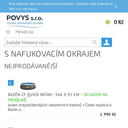
Brzy budeme otevírat podnikovou prodejnu. Sledujte naše stránky ať
Vám nic neunikne.
0 Kč
739 425 112
S NAFUKOVACÍM OKRAJEM
NEJPRODÁVANĚJŠÍ
1.
BAZÉN CF QUICK RATAN - 366 X 91 CM
–
SKLADEM NA
PRODEJNĚ
Jeden znejoblíbenějších nadzemních bazénů v České republice.
Bazén o...
1 990 Kč