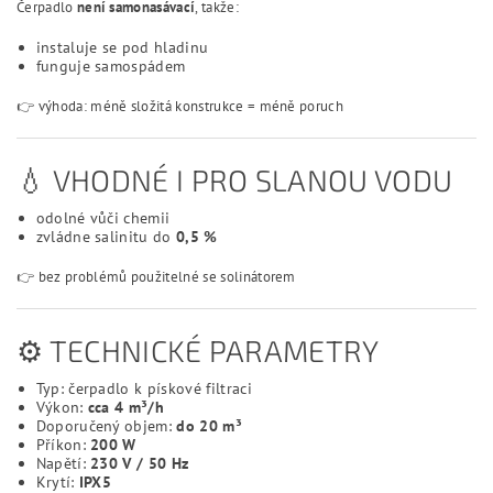
Čerpadlo
není samonasávací
, takže:
instaluje se pod hladinu
funguje samospádem
👉 výhoda: méně složitá konstrukce = méně poruch
💧 VHODNÉ I PRO SLANOU VODU
odolné vůči chemii
zvládne salinitu do
0,5 %
👉 bez problémů použitelné se solinátorem
⚙️ TECHNICKÉ PARAMETRY
Typ: čerpadlo k pískové filtraci
Výkon:
cca 4 m³/h
Doporučený objem:
do 20 m³
Příkon:
200 W
Napětí:
230 V / 50 Hz
Krytí:
IPX5