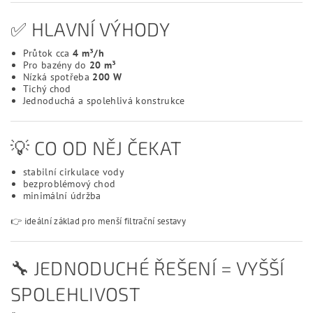
✅ HLAVNÍ VÝHODY
Průtok cca
4 m³/h
Pro bazény do
20 m³
Nízká spotřeba
200 W
Tichý chod
Jednoduchá a spolehlivá konstrukce
💡 CO OD NĚJ ČEKAT
stabilní cirkulace vody
bezproblémový chod
minimální údržba
👉 ideální základ pro menší filtrační sestavy
🔧 JEDNODUCHÉ ŘEŠENÍ = VYŠŠÍ
SPOLEHLIVOST