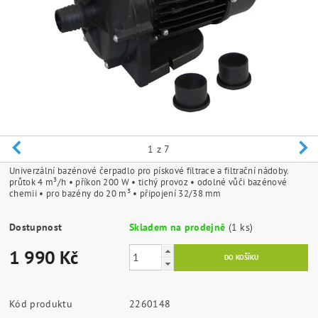
1
z 7
Univerzální bazénové čerpadlo pro pískové filtrace a filtrační nádoby.
průtok 4 m³/h • příkon 200 W • tichý provoz • odolné vůči bazénové
chemii • pro bazény do 20 m³ • připojení 32/38 mm
Dostupnost
Skladem na prodejně
(1 ks)
1 990 Kč
Kód produktu
2260148