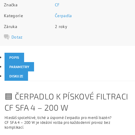
Značka
CF
Kategorie
Čerpadla
Záruka
2 roky
Dotaz
POPIS
PARAMETRY
DISKUZE
🟦 ČERPADLO K PÍSKOVÉ FILTRACI
CF SFA 4 – 200 W
Hledáš spolehlivé, tiché a úsporné čerpadlo pro menší bazén?
CF SFA 4 – 200 W je ideální volba pro každodenní provoz bez
komplikací.