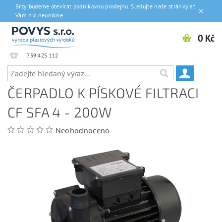
Brzy budeme otevírat podnikovou prodejnu. Sledujte naše stránky ať
Vám nic neunikne.
0 Kč
739 425 112
ČERPADLO K PÍSKOVÉ FILTRACI
CF SFA 4 - 200W
Neohodnoceno