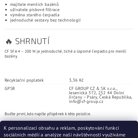
majitele menších bazénů
uživatele pískové filtrace
výměna starého čerpadla
jednoduché sestavy bez technologií
🔥 SHRNUTÍ
CF SFA 4 – 200 W je jednoduché, tiché a úsporné čerpadlo pro menší
bazény.
Recyklační poplatek
3,36 Kč
GPSR
CF GROUP CZ & SK s.r.o.,
Jesenická 372, 252 44 Dolní
Jirčany – Psáry, Česká Republika,
info@cf-group.cz
Buďte první, kdo napíše příspěvek k této položce.
Přidat komentář
K personalizaci obsahu a reklam, poskytování funkcí
sociálních médií a analýze naší návštěvnosti využíváme