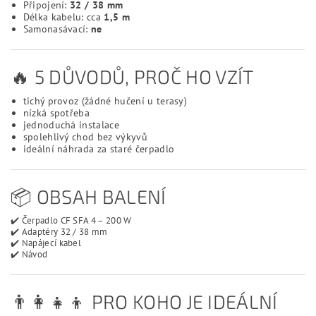
Připojení:
32 / 38 mm
Délka kabelu: cca
1,5 m
Samonasávací:
ne
🔥 5 DŮVODŮ, PROČ HO VZÍT
tichý provoz (žádné hučení u terasy)
nízká spotřeba
jednoduchá instalace
spolehlivý chod bez výkyvů
ideální náhrada za staré čerpadlo
📦 OBSAH BALENÍ
✔️ Čerpadlo CF SFA 4 – 200 W
✔️ Adaptéry 32 / 38 mm
✔️ Napájecí kabel
✔️ Návod
👨‍👩‍👧‍👦 PRO KOHO JE IDEÁLNÍ