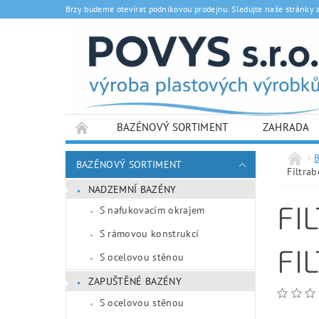
Brzy budeme otevírat podnikovou prodejnu. Sledujte naše stránky 
BAZÉNOVÝ SORTIMENT
ZAHRADA
BAZÉNOVÝ SORTIMENT
Filtra
NADZEMNÍ BAZÉNY
FI
S nafukovacím okrajem
S rámovou konstrukcí
FI
S ocelovou stěnou
ZAPUŠTĚNÉ BAZÉNY
S ocelovou stěnou