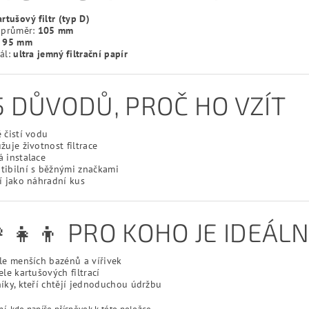
artušový filtr (typ D)
í průměr:
105 mm
:
95 mm
ál:
ultra jemný filtrační papír
5 DŮVODŮ, PROČ HO VZÍT
 čistí vodu
žuje životnost filtrace
 instalace
tibilní s běžnými značkami
í jako náhradní kus
👩‍👧‍👦 PRO KOHO JE IDEÁLN
le menších bazénů a vířivek
ele kartušových filtrací
íky, kteří chtějí jednoduchou údržbu