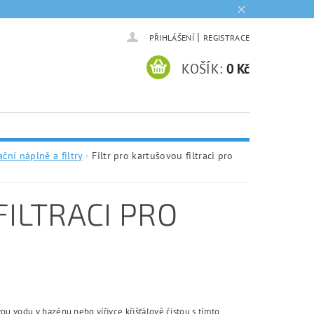
|
PŘIHLÁŠENÍ
REGISTRACE
KOŠÍK:
0 Kč
ační náplně a filtry
Filtr pro kartušovou filtraci pro
ILTRACI PRO
vou vodu v bazénu nebo vířivce křišťálově čistou s tímto