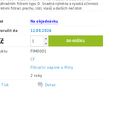
náhradním filtrem typu D. Snadná výměna a vysoká účinnost
ektivní filtraci prachu, listí, vlasů a dalších nečistot.
st
Na objednávku
oručit do
12.08.2026
Kč
uktu
FIM0001
CF
e
Filtrační náplně a filtry
2 roky
Tisk
Dotaz