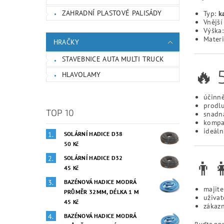
ZAHRADNÍ PLASTOVÉ PALISÁDY
Typ:
k
Vnějš
Výška
Materi
HRAČKY
STAVEBNICE AUTA MULTI TRUCK
🔥 
HLAVOLAMY
účinně
prodlu
TOP 10
snadná
kompa
ideáln
SOLÁRNÍ HADICE D38
50 Kč
SOLÁRNÍ HADICE D32
👨‍
45 Kč
BAZÉNOVÁ HADICE MODRÁ
majite
PRŮMĚR 32MM, DÉLKA 1 M
uživat
45 Kč
zákazn
BAZÉNOVÁ HADICE MODRÁ