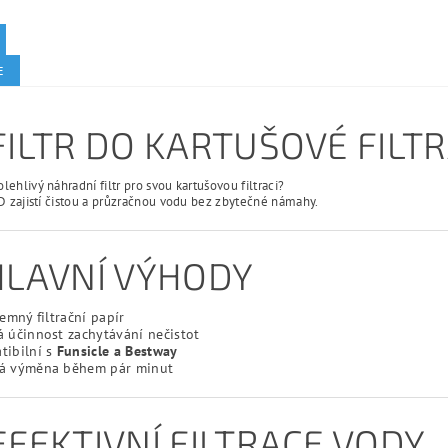
E
FILTR DO KARTUŠOVÉ FILTR
lehlivý náhradní filtr pro svou kartušovou filtraci?
 D zajistí čistou a průzračnou vodu bez zbytečné námahy.
HLAVNÍ VÝHODY
jemný filtrační papír
 účinnost zachytávání nečistot
tibilní s
Funsicle a Bestway
á výměna během pár minut
EFEKTIVNÍ FILTRACE VODY