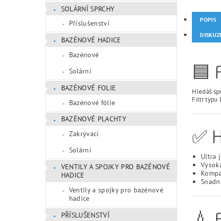
SOLÁRNÍ SPRCHY
POPIS
Příslušenství
DISKUZ
BAZÉNOVÉ HADICE
Bazénové
🟦 
Solární
BAZÉNOVÉ FOLIE
Hledáš spo
Filtr typu
Bazénové fólie
BAZÉNOVÉ PLACHTY
✅ 
Zakrývací
Solární
Ultra 
Vysoká
VENTILY A SPOJKY PRO BAZÉNOVÉ
Kompa
HADICE
Snadn
Ventily a spojky pro bazénové
hadice
💧 
PŘÍSLUŠENSTVÍ