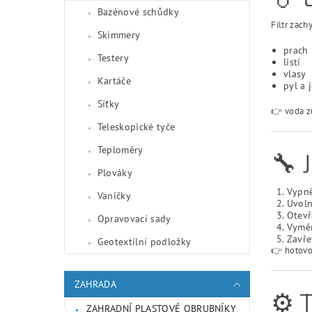
Bazénové schůdky
Filtr zachy
Skimmery
prach
Testery
listí
vlasy
Kartáče
pyl a 
Síťky
👉 voda zů
Teleskopické tyče
Teploměry
🔧
Plováky
Vypně
Vaničky
Uvoln
Otevř
Opravovací sady
Vyměň
Zavře
Geotextilní podložky
👉 hotovo
ZAHRADA
⚙️
ZAHRADNÍ PLASTOVÉ OBRUBNÍKY