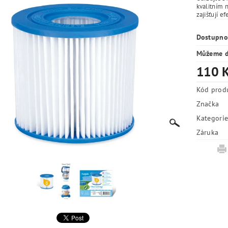
kvalitním 
zajišťují ef
Dostupno
Můžeme d
110 
Kód prod
Značka
Kategori
Záruka