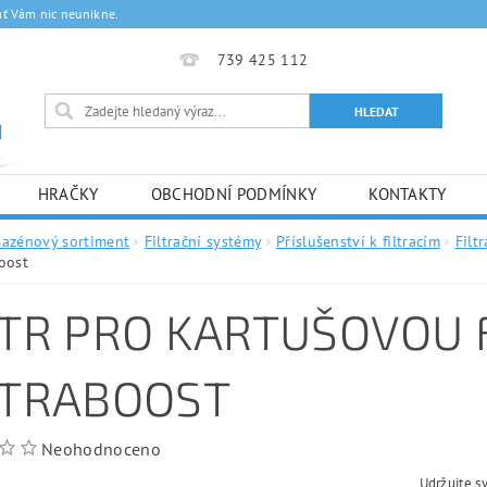
ať Vám nic neunikne.
739 425 112
HRAČKY
OBCHODNÍ PODMÍNKY
KONTAKTY
Bazénový sortiment
Filtrační systémy
Příslušenství k filtracím
Filtr
boost
LTR PRO KARTUŠOVOU F
LTRABOOST
Neohodnoceno
Udržujte s