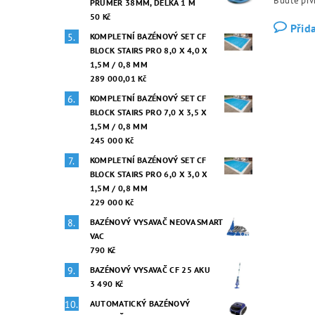
Buďte prvn
PRŮMĚR 38MM, DÉLKA 1 M
50 Kč
Přid
KOMPLETNÍ BAZÉNOVÝ SET CF
BLOCK STAIRS PRO 8,0 X 4,0 X
1,5M / 0,8 MM
289 000,01 Kč
KOMPLETNÍ BAZÉNOVÝ SET CF
BLOCK STAIRS PRO 7,0 X 3,5 X
1,5M / 0,8 MM
245 000 Kč
KOMPLETNÍ BAZÉNOVÝ SET CF
BLOCK STAIRS PRO 6,0 X 3,0 X
1,5M / 0,8 MM
229 000 Kč
BAZÉNOVÝ VYSAVAČ NEOVA SMART
VAC
790 Kč
BAZÉNOVÝ VYSAVAČ CF 25 AKU
3 490 Kč
AUTOMATICKÝ BAZÉNOVÝ