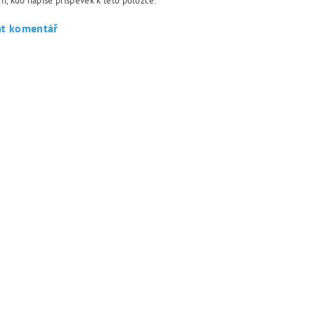
í, kdo napíše příspěvek k této položce.
at komentář