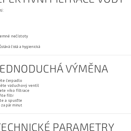
tí:
jemné nečistoty
stává čistá a hygienická
 JEDNODUCHÁ VÝMĚNA
te čerpadlo
ěte vzduchový ventil
ete víko filtrace
te filtr
te a spusťte
 za pár minut
 TECHNICKÉ PARAMETRY