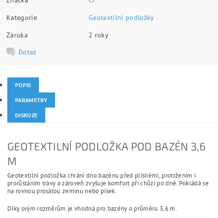
Kategorie
Geotextilní podložky
Záruka
2 roky
Dotaz
POPIS
PARAMETRY
DISKUZE
GEOTEXTILNÍ PODLOŽKA POD BAZÉN 3,6
M
Geotextilní podložka chrání dno bazénu před plísněmi, protržením i
prorůstáním trávy a zároveň zvyšuje komfort při chůzi po dně. Pokládá se
na rovnou prosátou zeminu nebo písek.
Díky svým rozměrům je vhodná pro bazény o průměru 3,6 m.