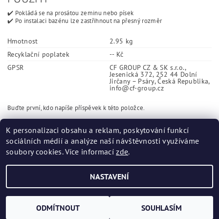
✔️ Pokládá se na prosátou zeminu nebo písek
✔️ Po instalaci bazénu lze zastřihnout na přesný rozměr
Hmotnost
2.95 kg
Recyklační poplatek
-- Kč
GPSR
CF GROUP CZ & SK s.r.o.,
Jesenická 372, 252 44 Dolní
Jirčany – Psáry, Česká Republika,
info@cf-group.cz
Buďte první, kdo napíše příspěvek k této položce.
Přidat komentář
K personalizaci obsahu a reklam, poskytování funkcí
sociálních médií a analýze naší návštěvnosti využíváme
soubory cookies. Více informací
zde
.
NASTAVENÍ
Upravit nastavení cookies
2026 ©
bazenovehadice.cz
, všechna práva vyhrazena
Vytvořil Shoptet
ODMÍTNOUT
SOUHLASÍM