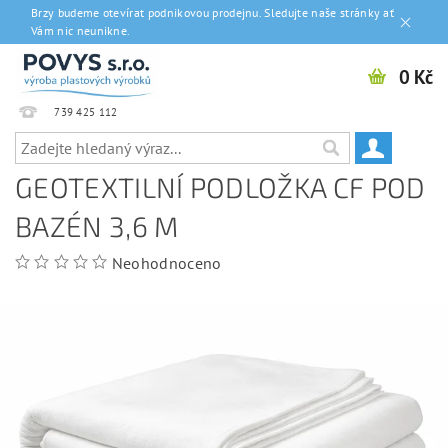
Brzy budeme otevírat podnikovou prodejnu. Sledujte naše stránky ať
Vám nic neunikne.
0 Kč
739 425 112
GEOTEXTILNÍ PODLOŽKA CF POD
BAZÉN 3,6 M
Neohodnoceno