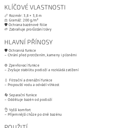
KLÍČOVÉ VLASTNOSTI
📏 Rozměr: 3,8 × 3,8 m
⚖️ Gramáž: 200 g/m²
🛡️ Ochrana bazénové fólie
🌱 Zabraňuje prorůstání trávy
HLAVNÍ PŘÍNOSY
🛡️ Ochranná funkce
– Chrání před protržením, kameny i plísněmi
⚙️ Zpevňovací funkce
– Zvyšuje stabilitu podloží a rozkládá zatížení
💧 Filtrační a drenážní funkce
– Propouští vodu a odvádí vlhkost
🔄 Separační funkce
– Odděluje bazén od podloží
👌 Vyšší komfort
– Příjemnější chůze po dně bazénu
POUŽITÍ