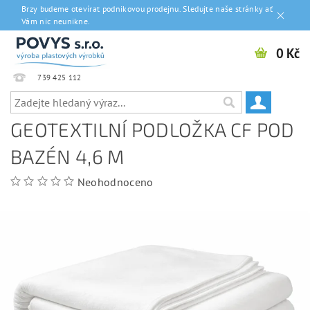
Brzy budeme otevírat podnikovou prodejnu. Sledujte naše stránky ať
Vám nic neunikne.
0 Kč
739 425 112
GEOTEXTILNÍ PODLOŽKA CF POD
BAZÉN 4,6 M
Neohodnoceno