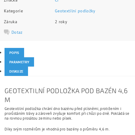
Kategorie
Geotextilní podložky
Záruka
2 roky
Dotaz
POPIS
PARAMETRY
DISKUZE
GEOTEXTILNÍ PODLOŽKA POD BAZÉN 4,6
M
Geotextilní podložka chrání dno bazénu před plísněmi, protržením i
prorůstáním trávy a zároveň zvyšuje komfort při chůzi po dně. Pokládá se
na rovnou prosátou zeminu nebo písek.
Díky svým rozměrům je vhodná pro bazény o průměru 4,6 m.