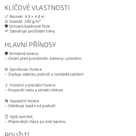
KLÍČOVÉ VLASTNOSTI
📏 Rozměr: 4,8 × 4,8 m
⚖️ Gramáž: 200 g/m²
🛡️ Ochrana bazénové fólie
🌱 Zabraňuje prorůstání trávy
HLAVNÍ PŘÍNOSY
🛡️ Ochranná funkce
– Chrání před protržením, kameny i plísněmi
⚙️ Zpevňovací funkce
– Zvyšuje stabilitu podloží a rozkládá zatížení
💧 Filtrační a drenážní funkce
– Propouští vodu a odvádí vlhkost
🔄 Separační funkce
– Odděluje bazén od podloží
👌 Vyšší komfort
– Příjemnější chůze po dně bazénu
POUŽITÍ