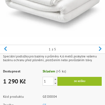
1
z 5
Speciální podložka pro bazény o průměru 4,6 metrů poskytne vašemu
bazénu ochranu před plísněmi, protržením nebo prorůstáním trávy.
Dostupnost
Skladem
(>5 ks)
1 290 Kč
Kód produktu
GEO0004
Značka
CF