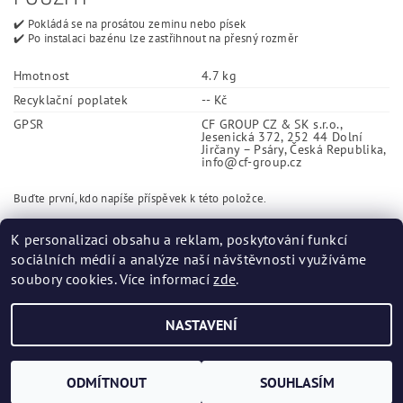
✔️ Pokládá se na prosátou zeminu nebo písek
✔️ Po instalaci bazénu lze zastřihnout na přesný rozměr
Hmotnost
4.7 kg
Recyklační poplatek
-- Kč
GPSR
CF GROUP CZ & SK s.r.o.,
Jesenická 372, 252 44 Dolní
Jirčany – Psáry, Česká Republika,
info@cf-group.cz
Buďte první, kdo napíše příspěvek k této položce.
Přidat komentář
K personalizaci obsahu a reklam, poskytování funkcí
sociálních médií a analýze naší návštěvnosti využíváme
soubory cookies. Více informací
zde
.
NASTAVENÍ
Upravit nastavení cookies
2026 ©
bazenovehadice.cz
, všechna práva vyhrazena
Vytvořil Shoptet
ODMÍTNOUT
SOUHLASÍM