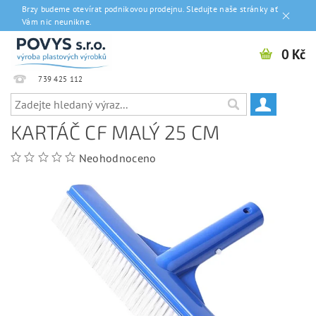
Brzy budeme otevírat podnikovou prodejnu. Sledujte naše stránky ať
Vám nic neunikne.
0 Kč
739 425 112
KARTÁČ CF MALÝ 25 CM
Neohodnoceno