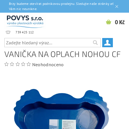
Brzy budeme otevírat podnikovou prodejnu. Sledujte naše stránky ať
Vám nic neunikne.
0 Kč
739 425 112
VANIČKA NA OPLACH NOHOU CF
Neohodnoceno