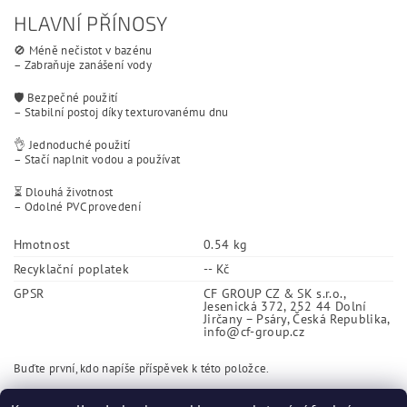
HLAVNÍ PŘÍNOSY
🚫 Méně nečistot v bazénu
– Zabraňuje zanášení vody
🛡️ Bezpečné použití
– Stabilní postoj díky texturovanému dnu
👌 Jednoduché použití
– Stačí naplnit vodou a používat
⏳ Dlouhá životnost
– Odolné PVC provedení
Hmotnost
0.54 kg
Recyklační poplatek
-- Kč
GPSR
CF GROUP CZ & SK s.r.o.,
Jesenická 372, 252 44 Dolní
Jirčany – Psáry, Česká Republika,
info@cf-group.cz
Buďte první, kdo napíše příspěvek k této položce.
Přidat komentář