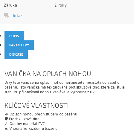
Záruka
2 roky
Dotaz
POPIS
PARAMETRY
DISKUZE
VANIČKA NA OPLACH NOHOU
Díky této vaničce na oplach nohou nenanesete nečistoty do vašeho
bazénu. Tato vanička má texturované protiskluzové dno, které zajišťuje
stabilitu při omývání nohou. Vanička je vyrobena z PVC.
KLÍČOVÉ VLASTNOSTI
🧼 Oplach nohou před vstupem do bazénu
🛡️ Protiskluzové dno
💧 Odolný materiál PVC
🏊 Vhodná ke každému bazénu