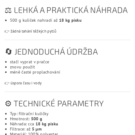
⚖️ LEHKÁ A PRAKTICKÁ NÁHRADA
500 g kuliček nahradí až
18 kg písku
👉 žádná tahání těžkých pytlů
🔄 JEDNODUCHÁ ÚDRŽBA
stačí vyprat v pračce
znovu použít
méně časté proplachování
👉 úspora času i vody
⚙️ TECHNICKÉ PARAMETRY
Typ: filtrační kuličky
Hmotnost:
500 g
Náhrada: cca
18 kg písku
Filtrace: až
5 µm
Materiál: 100% polyester