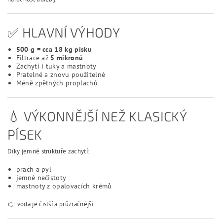
✅ HLAVNÍ VÝHODY
500 g = cca 18 kg písku
Filtrace až
5 mikronů
Zachytí i tuky a mastnoty
Pratelné a znovu použitelné
Méně zpětných proplachů
💧 VÝKONNĚJŠÍ NEŽ KLASICKÝ
PÍSEK
Díky jemné struktuře zachytí:
prach a pyl
jemné nečistoty
mastnoty z opalovacích krémů
👉 voda je čistší a průzračnější