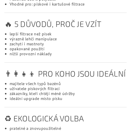
Vhodné pro: pískové i kartušové filtrace
🔥 5 DŮVODŮ, PROČ JE VZÍT
lepší filtrace než písek
výrazně lehčí manipulace
zachytí i mastnoty
opakované použití
nižší provozní náklady
👨‍👩‍👧‍👦 PRO KOHO JSOU IDEÁLNÍ
majitele všech typů bazénů
uživatele pískových filtrací
zákazníky, kteří chtějí méně údržby
ideální upgrade místo písku
♻️ EKOLOGICKÁ VOLBA
pratelné a znovupoužitelné