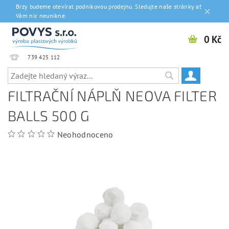
Brzy budeme otevírat podnikovou prodejnu. Sledujte naše stránky ať
Vám nic neunikne.
0 Kč
739 425 112
FILTRAČNÍ NÁPLŇ NEOVA FILTER
BALLS 500 G
Neohodnoceno