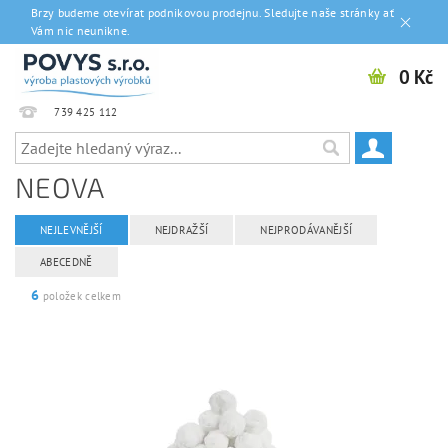
Brzy budeme otevírat podnikovou prodejnu. Sledujte naše stránky ať
Vám nic neunikne.
0 Kč
739 425 112
NEOVA
NEJLEVNĚJŠÍ
NEJDRAŽŠÍ
NEJPRODÁVANĚJŠÍ
ABECEDNĚ
6
položek celkem