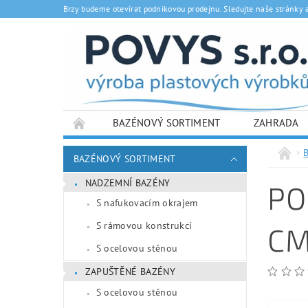
Brzy budeme otevírat podnikovou prodejnu. Sledujte naše stránky 
BAZÉNOVÝ SORTIMENT
ZAHRADA
BAZÉNOVÝ SORTIMENT
NADZEMNÍ BAZÉNY
PO
S nafukovacím okrajem
S rámovou konstrukcí
CM
S ocelovou stěnou
ZAPUŠTĚNÉ BAZÉNY
S ocelovou stěnou