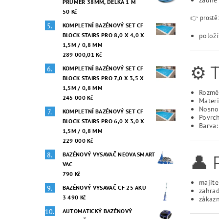
PRŮMĚR 38MM, DÉLKA 1 M
50 Kč
👉 prostě
KOMPLETNÍ BAZÉNOVÝ SET CF
BLOCK STAIRS PRO 8,0 X 4,0 X
položí
1,5M / 0,8 MM
289 000,01 Kč
⚙️
KOMPLETNÍ BAZÉNOVÝ SET CF
BLOCK STAIRS PRO 7,0 X 3,5 X
1,5M / 0,8 MM
Rozmě
245 000 Kč
Materi
Nosno
KOMPLETNÍ BAZÉNOVÝ SET CF
Povrc
BLOCK STAIRS PRO 6,0 X 3,0 X
Barva
1,5M / 0,8 MM
229 000 Kč
BAZÉNOVÝ VYSAVAČ NEOVA SMART
👤 
VAC
790 Kč
majite
BAZÉNOVÝ VYSAVAČ CF 25 AKU
zahra
3 490 Kč
zákazn
AUTOMATICKÝ BAZÉNOVÝ