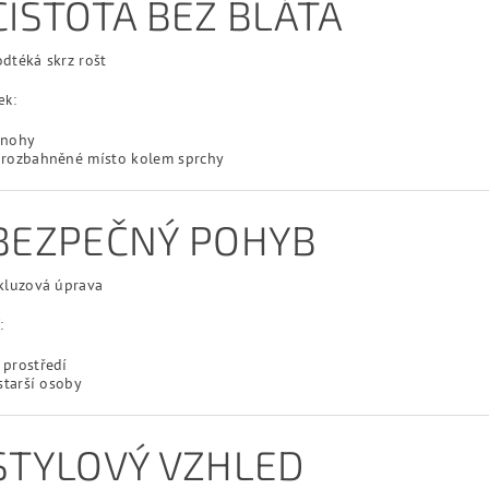
ČISTOTA BEZ BLÁTA
dtéká skrz rošt
ek:
 nohy
 rozbahněné místo kolem sprchy
 BEZPEČNÝ POHYB
kluzová úprava
:
 prostředí
 starší osoby
 STYLOVÝ VZHLED