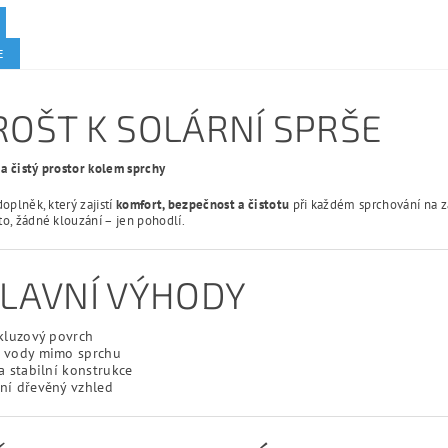
E
ROŠT K SOLÁRNÍ SPRŠE
a čistý prostor kolem sprchy
doplněk, který zajistí
komfort, bezpečnost a čistotu
při každém sprchování na z
o, žádné klouzání – jen pohodlí.
HLAVNÍ VÝHODY
kluzový povrch
 vody mimo sprchu
a stabilní konstrukce
ní dřevěný vzhled