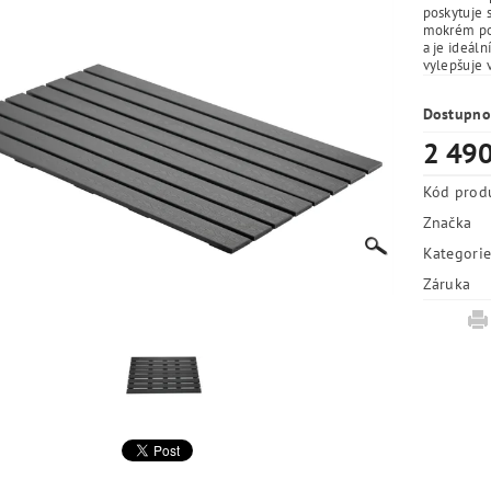
poskytuje s
mokrém pov
a je ideáln
vylepšuje 
Dostupno
2 490
Kód prod
Značka
Kategori
Záruka