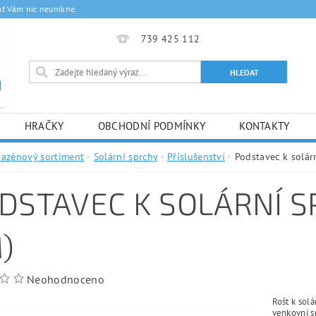
ať Vám nic neunikne.
739 425 112
HRAČKY
OBCHODNÍ PODMÍNKY
KONTAKTY
Bazénový sortiment
Solární sprchy
Příslušenství
Podstavec k solár
DSTAVEC K SOLÁRNÍ S
)
Neohodnoceno
Rošt k sol
venkovní 