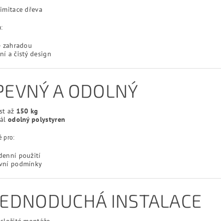
imitace dřeva
:
e zahradou
í a čistý design
 PEVNÝ A ODOLNÝ
st až
150 kg
iál
odolný polystyren
 pro:
denní použití
vní podmínky
 JEDNODUCHÁ INSTALACE
složité montáže