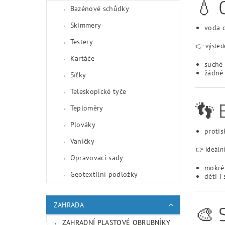
💧 
Bazénové schůdky
Skimmery
voda o
Testery
👉 výsled
Kartáče
suché
žádné
Síťky
Teleskopické tyče
👣
Teploměry
Plováky
protis
Vaničky
👉 ideální
Opravovací sady
mokré
Geotextilní podložky
děti i
ZAHRADA
🎨
ZAHRADNÍ PLASTOVÉ OBRUBNÍKY