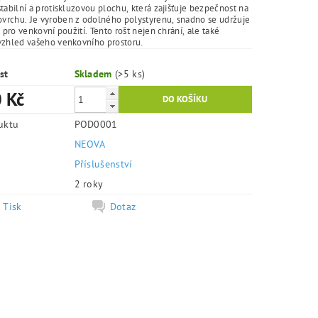
tabilní a protiskluzovou plochu, která zajišťuje bezpečnost na
rchu. Je vyroben z odolného polystyrenu, snadno se udržuje
í pro venkovní použití. Tento rošt nejen chrání, ale také
vzhled vašeho venkovního prostoru.
st
Skladem
(>5 ks)
 Kč
uktu
POD0001
NEOVA
e
Příslušenství
2 roky
Tisk
Dotaz