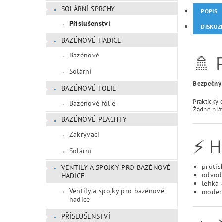
SOLÁRNÍ SPRCHY
POPIS
Příslušenství
DISKUZ
BAZÉNOVÉ HADICE
Bazénové
🚿 
Solární
Bezpečný 
BAZÉNOVÉ FOLIE
Praktický 
Bazénové fólie
Žádné blát
BAZÉNOVÉ PLACHTY
Zakrývací
⚡ 
Solární
protis
VENTILY A SPOJKY PRO BAZÉNOVÉ
odvod
HADICE
lehká 
Ventily a spojky pro bazénové
moder
hadice
PŘÍSLUŠENSTVÍ