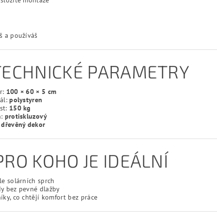
:
š a používáš
 TECHNICKÉ PARAMETRY
r:
100 × 60 × 5 cm
ál:
polystyren
st:
150 kg
h:
protiskluzový
:
dřevěný dekor
PRO KOHO JE IDEÁLNÍ
le solárních sprch
dy bez pevné dlažby
íky, co chtějí komfort bez práce