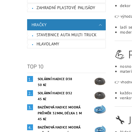
dekor 
ZAHRADNÍ PLASTOVÉ PALISÁDY
👉 výhoda
HRAČKY
ladí s
modern
STAVEBNICE AUTA MULTI TRUCK
HLAVOLAMY
💪
TOP 10
nosno
mater
SOLÁRNÍ HADICE D38
👉 vhodné
50 Kč
každo
SOLÁRNÍ HADICE D32
venko
45 Kč
BAZÉNOVÁ HADICE MODRÁ
PRŮMĚR 32MM, DÉLKA 1 M
🔧
45 Kč
BAZÉNOVÁ HADICE MODRÁ
žádné 