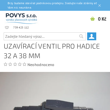
Brzy budeme otevírat podnikovou prodejnu. Sledujte naše stránky ať
Vám nic neunikne.
0 Kč
739 425 112
UZAVÍRACÍ VENTIL PRO HADICE
32 A 38 MM
Neohodnoceno