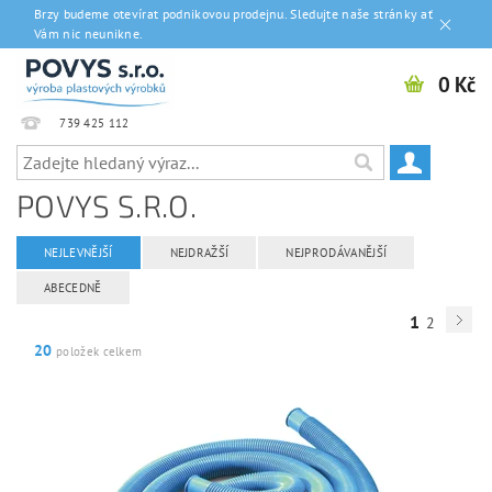
Brzy budeme otevírat podnikovou prodejnu. Sledujte naše stránky ať
Vám nic neunikne.
0 Kč
739 425 112
POVYS S.R.O.
NEJLEVNĚJŠÍ
NEJDRAŽŠÍ
NEJPRODÁVANĚJŠÍ
ABECEDNĚ
1
2
20
položek celkem