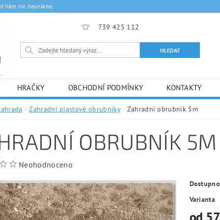
ať Vám nic neunikne.
739 425 112
HRAČKY
OBCHODNÍ PODMÍNKY
KONTAKTY
Zahrada
Zahradní plastové obrubníky
Zahradní obrubník 5m
HRADNÍ OBRUBNÍK 5M
Neohodnoceno
Dostupno
Varianta
od 57