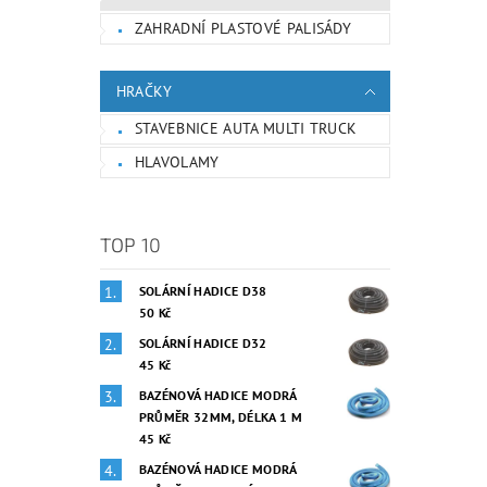
ZAHRADNÍ PLASTOVÉ PALISÁDY
HRAČKY
STAVEBNICE AUTA MULTI TRUCK
HLAVOLAMY
TOP 10
SOLÁRNÍ HADICE D38
50 Kč
SOLÁRNÍ HADICE D32
45 Kč
BAZÉNOVÁ HADICE MODRÁ
PRŮMĚR 32MM, DÉLKA 1 M
45 Kč
BAZÉNOVÁ HADICE MODRÁ