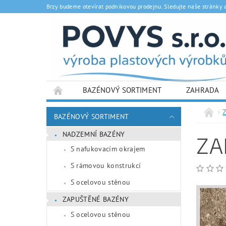
Brzy budeme otevírat podnikovou prodejnu. Sledujte naše stránky 
BAZÉNOVÝ SORTIMENT
ZAHRADA
BAZÉNOVÝ SORTIMENT
NADZEMNÍ BAZÉNY
ZA
S nafukovacím okrajem
S rámovou konstrukcí
S ocelovou stěnou
ZAPUŠTĚNÉ BAZÉNY
S ocelovou stěnou