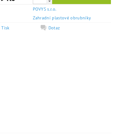
POVYS s.r.o.
e
Zahradní plastové obrubníky
Tisk
Dotaz